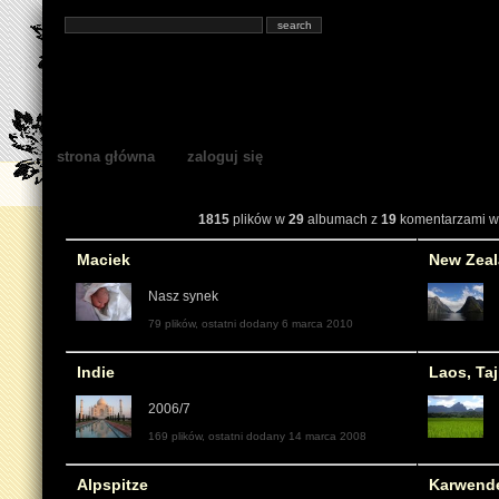
strona główna
zaloguj się
1815
plików w
29
albumach z
19
komentarzami w
Maciek
New Zea
Nasz synek
79 plików, ostatni dodany 6 marca 2010
Indie
Laos, Taj
2006/7
169 plików, ostatni dodany 14 marca 2008
Alpspitze
Karwende