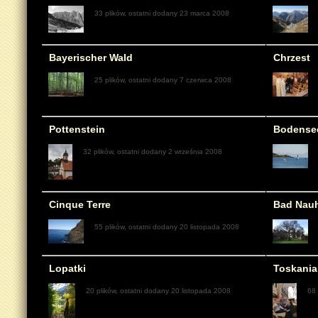
33 plików, ostatni dodany 23 marca 2008
Bayerischer Wald
Chrzest
25 plików, ostatni dodany 7 czerwca 2008
Pottenstein
Bodense
32 plików, ostatni dodany 2 września 2008
Cinque Terre
Bad Nau
55 plików, ostatni dodany 20 listopada 2008
Lopatki
Toskania
20 plików, ostatni dodany 20 listopada 2008
68 