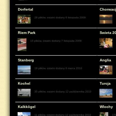
Dorfertal
Chorwac
26 plików, ostatni dodany 6 listopada 2009
Riem Park
Swieta 2
15 plików, ostatni dodany 7 listopada 2009
Stanberg
Anglia
19 plików, ostatni dodany 6 marca 2010
Kochel
Turcja
35 plików, ostatni dodany 12 października 2010
Kalkkögel
Wlochy
11 plików, ostatni dodany 12 października 2010
179