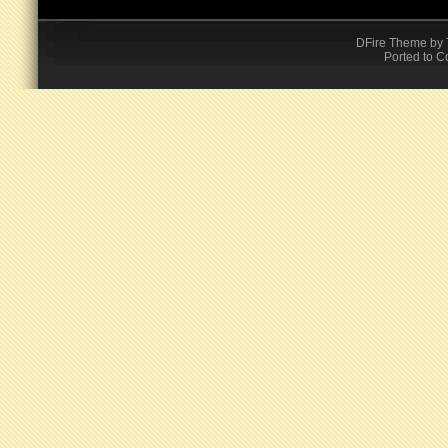
DFire Theme
by
Ported to C