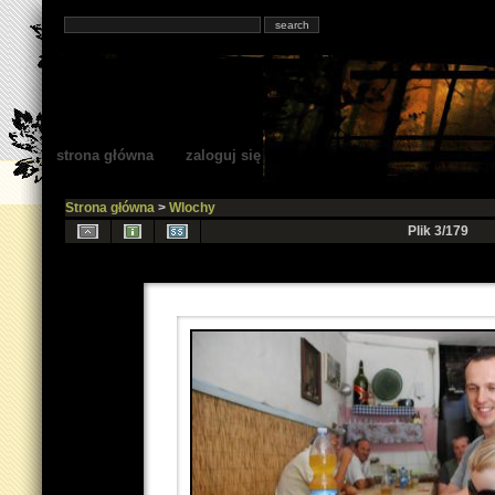
strona główna
zaloguj się
Strona główna
>
Wlochy
Plik 3/179