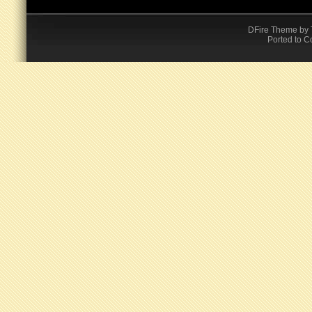
DFire Theme
by
Ported to C