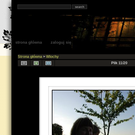
strona główna
zaloguj się
Strona główna
>
Wlochy
Plik 11/20