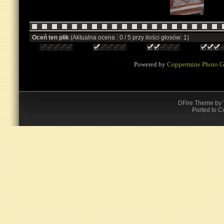
Oceń ten plik
(Aktualna ocena : 0 / 5 przy ilości głosów: 1)
Powered by
Coppermine Photo G
DFire Theme
by
Ported to C