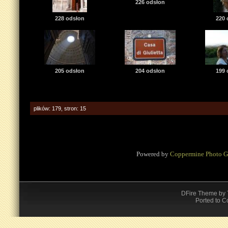
226 odsłon
228 odsłon
220 
205 odsłon
204 odsłon
199 
plików: 179, stron: 15
Powered by
Coppermine Photo G
DFire Theme
by
Ported to C