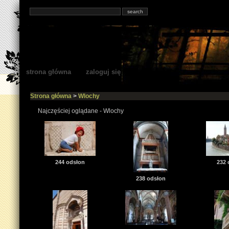
strona główna
zaloguj się
Strona główna
>
Wlochy
Najczęściej oglądane - Wlochy
244 odsłon
232 
238 odsłon