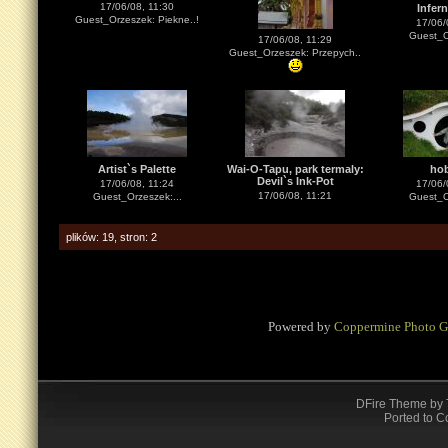
17/06/08, 11:30
Infern
Guest_Orzeszek: Piekne..!
17/06/
Guest_O
17/06/08, 11:29
Guest_Orzeszek: Przepych..
Artist`s Palette
Wai-O-Tapu, park termaly:
hob
Devil`s Ink-Pot
17/06/08, 11:24
17/06/
17/06/08, 11:21
Guest_Orzeszek:...
Guest_O
plików: 19, stron: 2
Powered by
Coppermine Photo G
DFire Theme
by
Ported to C