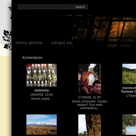
strona główna
zaloguj się
Komentarze
wycieczk
suweniry
Tasman-C
19/06/08, 13:02
17/06/
17/06/08, 11:35
Guest_wujek...
Guest_Orzeszek: Czyzby
kaplan? Cos malo
zadowolony...